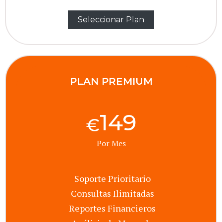
Seleccionar Plan
PLAN PREMIUM
149
€
Por Mes
Soporte Prioritario
Consultas Ilimitadas
Reportes Financieros