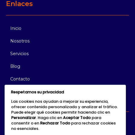
Enlaces
Inicio
Nosotros
Servicios
Blog
Contacto
Respetamos su privacidad
Conéctate Con Nosotros
Las cookies nos ayudan a mejorar su experiencia,
ofrecer contenido personalizado y analizar el tráfico.
Puede elegir qué cookies permitir haciendo clic en
Personalizar
. Haga clic en
Aceptar Todo
para
Estamos aquí para ayudarte, comunícate con nosotros para
consentir o en
Rechazar Todo
para rechazar cookies
no esenciales.
resolver cualquier inquietud.