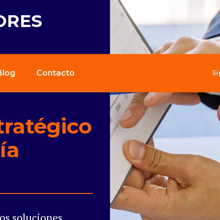
ORES
Sí
Blog
Contacto
tratégico
ía
os soluciones